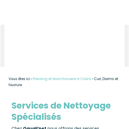
Cuir, Daims et
fourrure
Vous êtes ici ›
Pressing et blanchisserie à Claira
›
Cuir, Daims et
fourrure
Services de Nettoyage
Spécialisés
Chez
Oquali’net
nous offrons des services